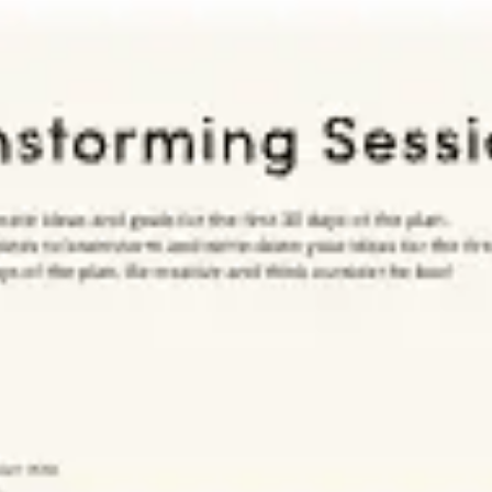
Ideacja i burze mózgów