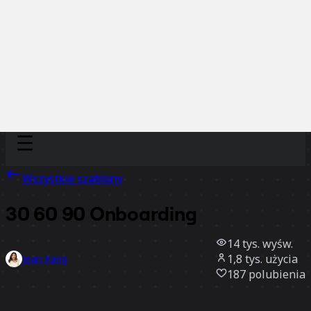
Discover
Według zespołu
Według rozmiaru
Wszystkie szablony
30 60 90 Onboarding
14 tys.
wyśw.
1,8 tys.
użycia
Jean Kang
187
polubienia
Użyj szablonu