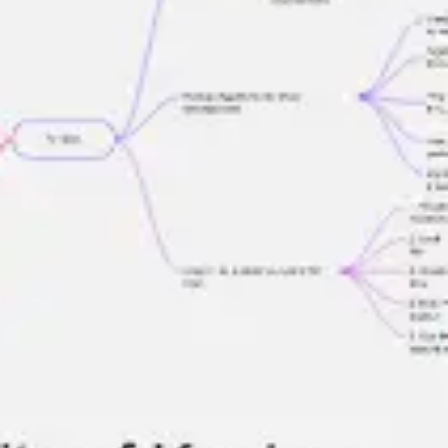
Ideacja i burze mózgów