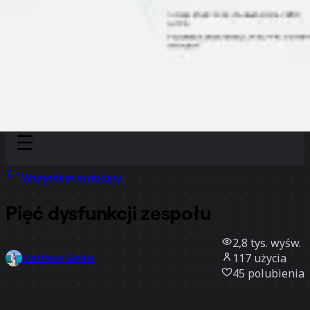
Discover
Według zespołu
Według rozmiaru
Wszystkie szablony
Pięć dysfunkcji zespołu
2,8 tys.
wyśw.
117
użycia
Matthew Binder
45
polubienia
Użyj szablonu