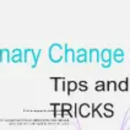
Miroverse
Szablony
Dla Ciebie
Oparte na AI
Według zastosowania