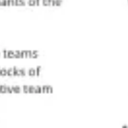
Ideacja i burze mózgów