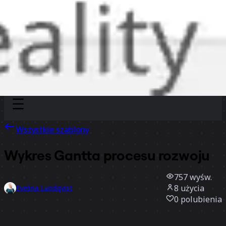
Discover
Według zespołu
Według rozmiaru
Wszystkie szablony
Wykres Gantta procesu rozwoju
757
wyśw.
8
użycia
Evelina Lundqvist
0
polubienia
Użyj szablonu