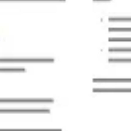
Ideacja i burze mózgów