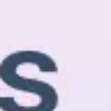
Ideacja i burze mózgów