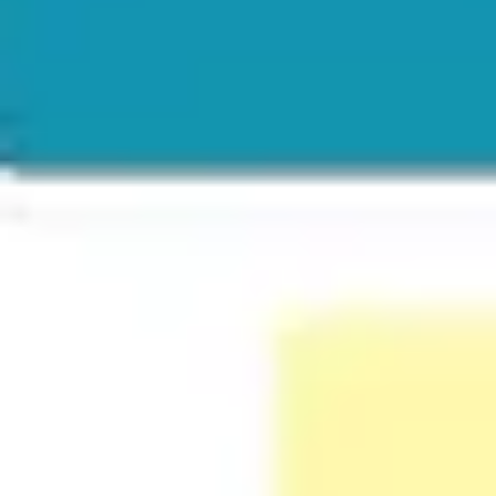
Ideacja i burze mózgów