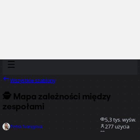
Discover
Według zespołu
Według rozmiaru
Wszystkie szablony
🕵️ Mapa zależności między
zespołami
5,3 tys.
wyśw.
277
użycia
Petra Ivanigova
41
polubienia