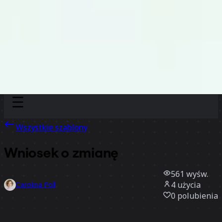
Discover
Według zespołu
Według rozmiaru
Wszystkie szablony
Wniosek o zmianę
561
wyśw.
4
użycia
Carolina Poll
0
polubienia
Użyj szablonu