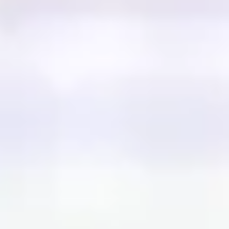
Ideacja i burze mózgów