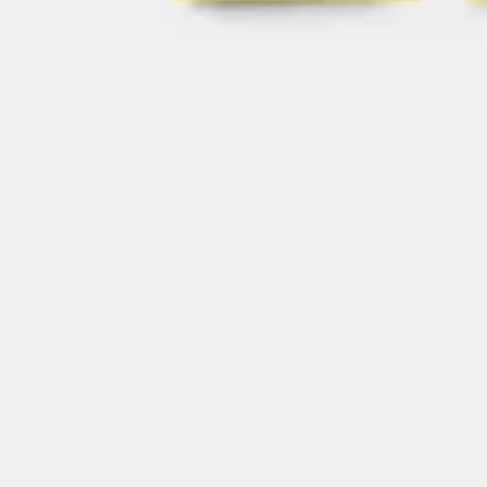
Ideacja i burze mózgów