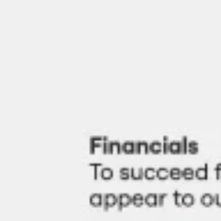
Miroverse
Szablony
Dla Ciebie
Oparte na AI
Według zastosowania