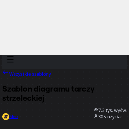
Discover
Według zespołu
Według rozmiaru
Wszystkie szablony
Szablon diagramu tarczy
strzeleckiej
7,3 tys.
wyśw.
305
użycia
Miro
5
polubienia