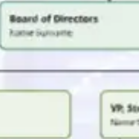
Ideacja i burze mózgów