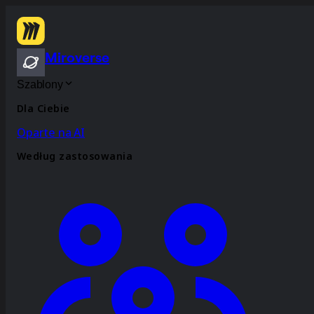
Miroverse
Szablony
Dla Ciebie
Oparte na AI
Według zastosowania