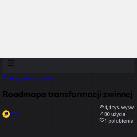
Discover
Według zespołu
Według rozmiaru
Wszystkie szablony
Roadmapa transformacji zwinnej
4,4 tys.
wyśw.
80
użycia
Miro
1
polubienia
Użyj szablonu