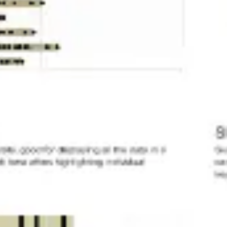
Ideacja i burze mózgów