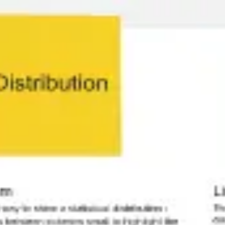
Miroverse
Szablony
Dla Ciebie
Oparte na AI
Według zastosowania