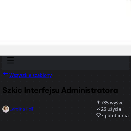
Discover
Według zespołu
Według rozmiaru
Wszystkie szablony
Szkic Interfejsu Administratora
785
wyśw.
26
użycia
Carolina Poll
3
polubienia
Użyj szablonu