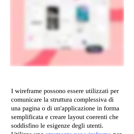
Org design
Soluzioni
Per segmento aziendale
Enterprise
Piccole imprese
Startup
Per settore
Digitale
Servizi professionali
Produzione
Retail
Servizi finanziari
Farmaceutica e scienze della vita
Per team
Gestione del prodotto
Design e UX
I wireframe possono essere utilizzati per 
Progettazione
Leadership di prodotto e operazioni
comunicare la struttura complessiva di 
Operazioni
una pagina o di un'applicazione in forma 
Marketing
IT
semplificata e creare layout coerenti che 
Per iniziativa strategica
Sistema operativo del prodotto
soddisfino le esigenze degli utenti. 
Trasformazione IA