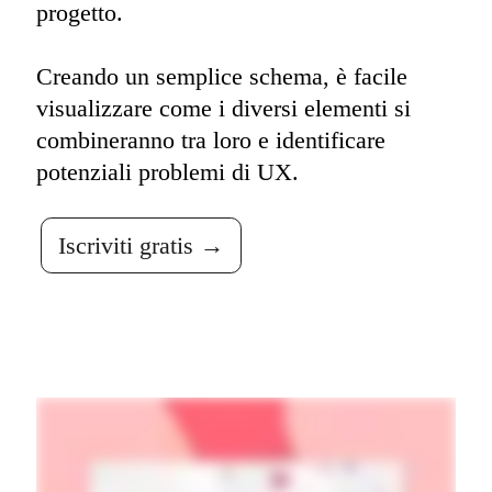
progetto. 

Talktrack
Tables
Docs
Creando un semplice schema, è facile 
Slides
Casi d'uso
visualizzare come i diversi elementi si 
In primo piano
Esplora i playbook di IA
combineranno tra loro e identificare 
Esplora Miroverse
potenziali problemi di UX.
Generale
Diagramming
Workshop
Brainstorming
Iscriviti gratis →
Mappe mentali
Mappe concettuali
Flussi
Contenuti specializzati
Creazione di roadmap
Mappatura dei processi
Progettazione tecnica e documentazione
Prototipi e wireframe
Mappatura del customer journey
Sintesi della ricerca
Design Workshops
Planning & Delivery
Pianifica obiettivi