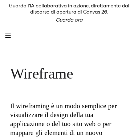
Guarda l'IA collaborativa in azione, direttamente dal
Prodotto
discorso di apertura di Canvas 26.
In primo piano
Guarda ora
Intelligent Canvas™
Flows
Prototipi e wireframe
Engage
Piattaforma
AI Overview
AI Workflows
Connettori
Server MCP
Wireframe
Esplora i playbook di IA
Server MCP
Blueprint
Integrazioni
Sicurezza
Enterprise Guard
Piattaforma per sviluppatori
Il wireframing è un modo semplice per 
Scarica le app
visualizzare il design della tua 
Formati
Lavagna
applicazione o del tuo sito web o per 
Diagrammi
mappare gli elementi di un nuovo 
Kanban
Timeline