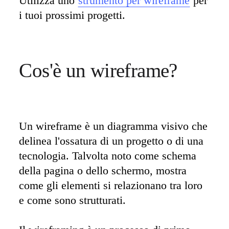
Utilizza uno 
strumento per wireframe
 per 
Trasformazione delle modalità di lavoro
Esperienza digitale dei dipendenti
i tuoi prossimi progetti.
Progettazione dell'esperienza cliente e dei servizi
Trasformazione cloud e software
Risorse
Formazione
Storie dei clienti
Cos'è un wireframe? 
Academy
Webinar
Reforge Learning
Community e supporto
Centro assistenza
Eventi
Community
Un wireframe è un diagramma visivo che 
Blog
delinea l'ossatura di un progetto o di una 
Partner e servizi
Miro Professional Services
tecnologia. Talvolta noto come schema 
Partner di soluzioni
Prezzi
della pagina o dello schermo, mostra 
come gli elementi si relazionano tra loro 
e come sono strutturati. 
