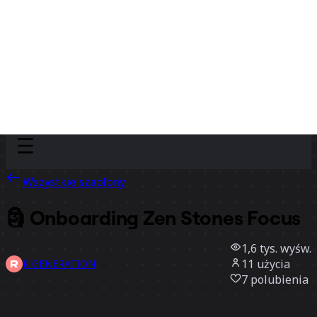
Discover
Według zespołu
Według rozmiaru
Wszystkie szablony
🗿 Onboarding Zen Stones Focus
1,6 tys.
wyśw.
11
użycia
R GENERATION
7
polubienia
Użyj szablonu