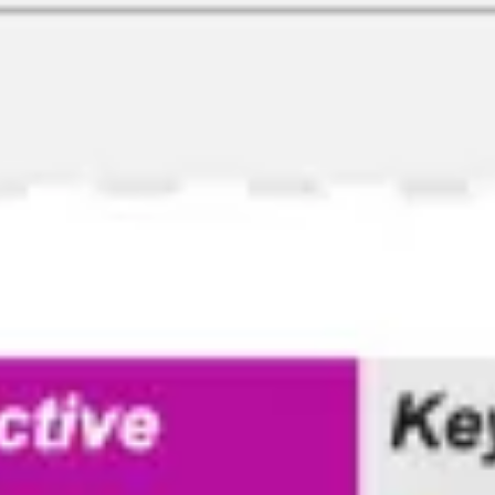
Ideacja i burze mózgów