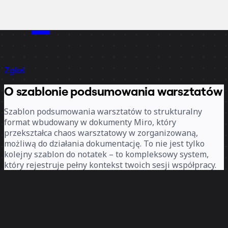
Zgłoś
O szablonie podsumowania warsztatów
Szablon podsumowania warsztatów to strukturalny
format wbudowany w dokumenty Miro, który
przekształca chaos warsztatowy w zorganizowaną,
możliwą do działania dokumentację. To nie jest tylko
kolejny szablon do notatek – to kompleksowy system,
który rejestruje pełny kontekst twoich sesji współpracy.
Od design sprintów i sesji strategicznych po
retrospektywy i syntezę badań użytkowników – ten
szablon gwarantuje, że nic nie umknie Twojej uwadze.
Opierając się na innowacyjnej przestrzeni roboczej Miro,
bez problemu integruje się z Twoimi tablicami