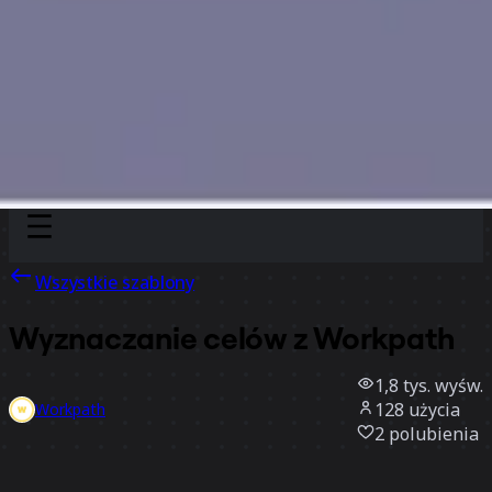
Discover
Według zespołu
Według rozmiaru
Wszystkie szablony
Wyznaczanie celów z Workpath
1,8 tys.
wyśw.
128
użycia
Workpath
2
polubienia
Użyj szablonu