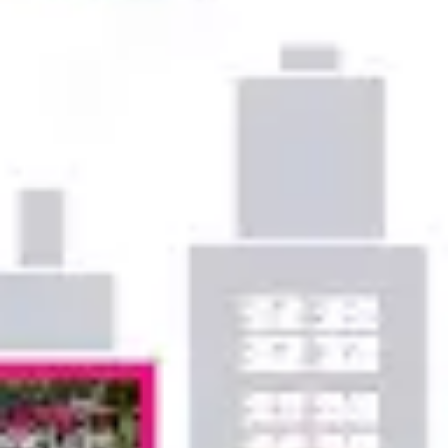
Ideacja i burze mózgów