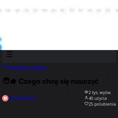
Discover
Według zespołu
Według rozmiaru
Wszystkie szablony
🧑‍🎓 Czego chcę się nauczyć
2 tys.
wyśw.
40
użycia
R GENERATION
25
polubienia
Użyj szablonu