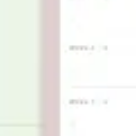
Wireframing i tworzenie prototypów