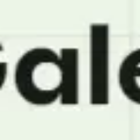
Miroverse
Szablony
Dla Ciebie
Oparte na AI
Według zastosowania