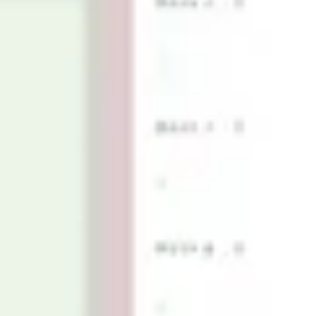
Ideacja i burze mózgów