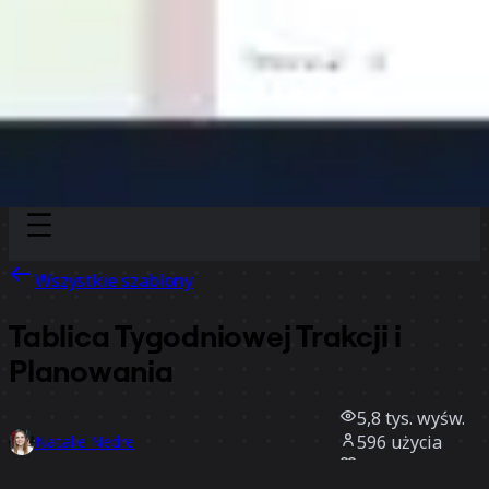
Discover
Według zespołu
Według rozmiaru
Wszystkie szablony
Tablica Tygodniowej Trakcji i
Planowania
5,8 tys.
wyśw.
596
użycia
Natalie Nedre
131
polubienia