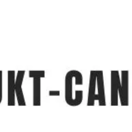
Miroverse
Szablony
Dla Ciebie
Oparte na AI
Według zastosowania