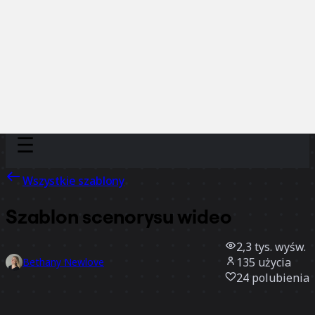
Discover
Według zespołu
Według rozmiaru
Wszystkie szablony
Szablon scenorysu wideo
2,3 tys.
wyśw.
135
użycia
Bethany Newlove
24
polubienia
Użyj szablonu