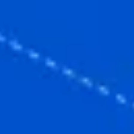
Ideacja i burze mózgów