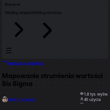
Discover
Według zespołu
Według rozmiaru
Wszystkie szablony
Mapowanie strumienia wartości
Six Sigma
1,8 tys.
wyśw.
40
użycia
Mark V. Smetanin
3
polubienia