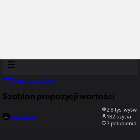
Discover
Według zespołu
Według rozmiaru
Wszystkie szablony
Szablon propozycji wartości
2,8 tys.
wyśw.
182
użycia
BrahmWorks
7
polubienia
Użyj szablonu