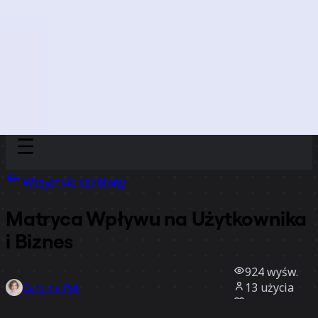
Discover
Według zespołu
Według rozmiaru
Wszystkie szablony
Matryca Wpływu na Użytkownika
i Biznes
924
wyśw.
13
użycia
Carolina Poll
3
polubienia