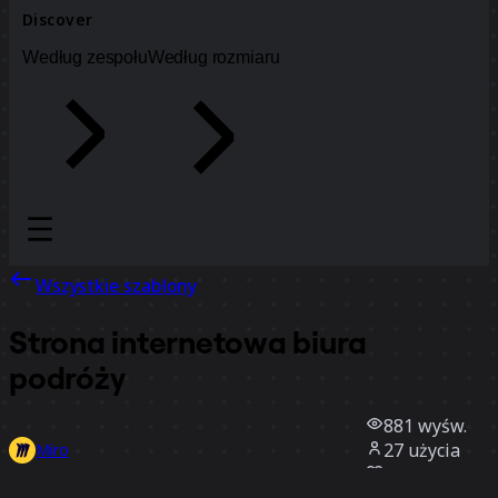
Discover
Według zespołu
Według rozmiaru
Wszystkie szablony
Strona internetowa biura
podróży
881
wyśw.
27
użycia
Miro
3
polubienia