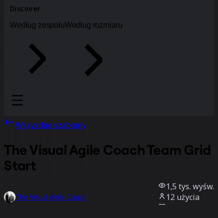
Discover
Według zespołu
Według rozmiaru
Wszystkie szablony
The Visual Agile Coach Team Grid
Start
1,5 tys.
wyśw.
12
użycia
The Visual Agile Coach
4
polubienia