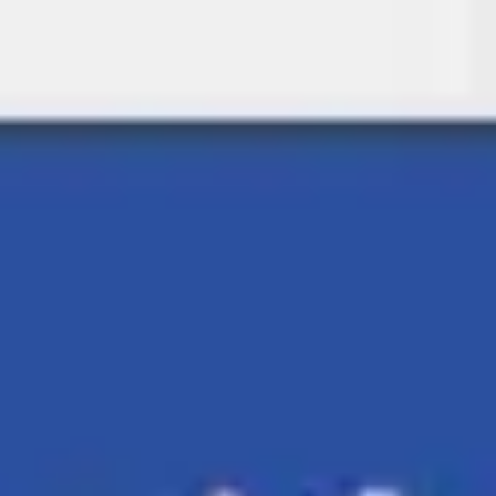
Miroverse
Szablony
Dla Ciebie
Oparte na AI
Według zastosowania