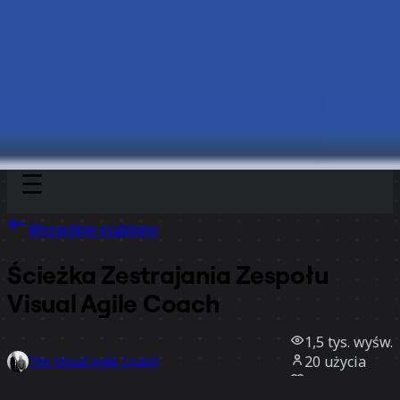
Discover
Według zespołu
Według rozmiaru
Wszystkie szablony
Ścieżka Zestrajania Zespołu
Visual Agile Coach
1,5 tys.
wyśw.
20
użycia
The Visual Agile Coach
6
polubienia