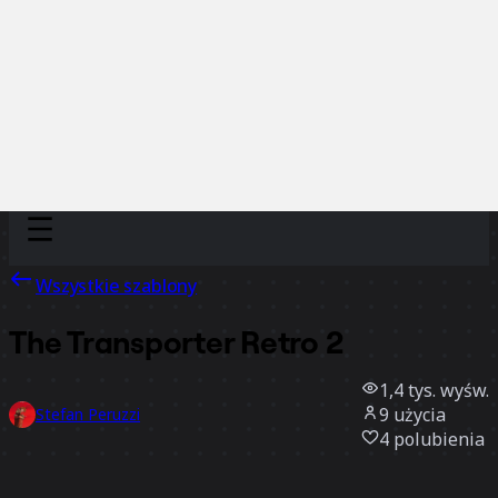
Discover
Według zespołu
Według rozmiaru
Wszystkie szablony
The Transporter Retro 2
1,4 tys.
wyśw.
9
użycia
Stefan Peruzzi
4
polubienia
Użyj szablonu