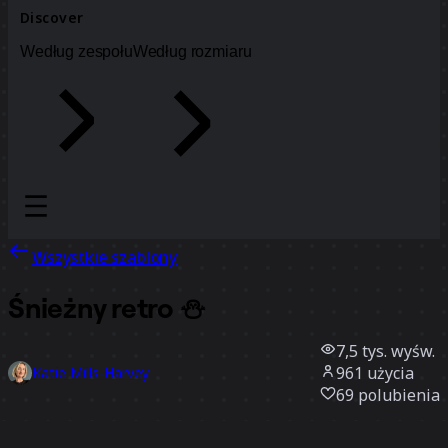
Discover
Według zespołu
Według rozmiaru
Wszystkie szablony
Śnieżny retro ⛄️
7,5 tys.
wyśw.
961
użycia
Katie Mills-Harvey
69
polubienia
Użyj szablonu