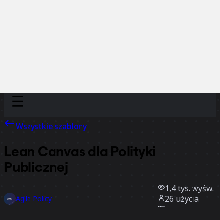
Discover
Według zespołu
Według rozmiaru
Wszystkie szablony
Lean Canvas dla Polityki
Publicznej
1,4 tys.
wyśw.
26
użycia
Agile Policy
12
polubienia