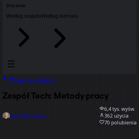
Discover
Według zespołu
Według rozmiaru
Wszystkie szablony
Zespół Tech: Metody pracy
6,4 tys.
wyśw.
362
użycia
Katie Mills-Harvey
70
polubienia
Użyj szablonu