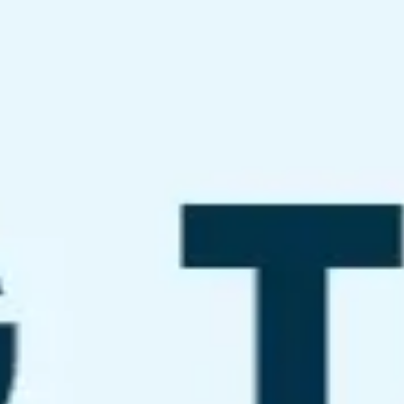
Miroverse
Szablony
Dla Ciebie
Oparte na AI
Według zastosowania