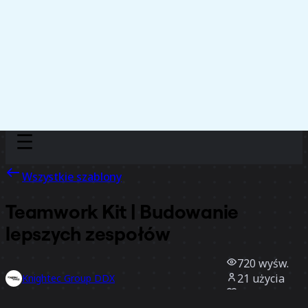
Discover
Według zespołu
Według rozmiaru
Wszystkie szablony
Teamwork Kit | Budowanie
lepszych zespołów
720
wyśw.
21
użycia
Knightec Group DDX
7
polubienia