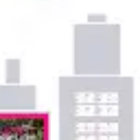
Ideacja i burze mózgów