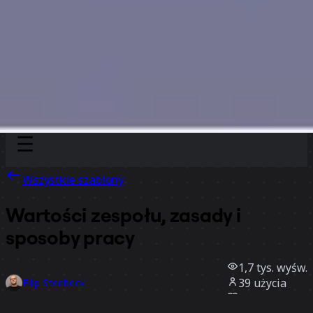
Discover
Według zespołu
Według rozmiaru
Wszystkie szablony
Wartości zespołu, zasady i
sposoby pracy
1,7 tys.
wyśw.
39
użycia
Filip Stenbeck
8
polubienia