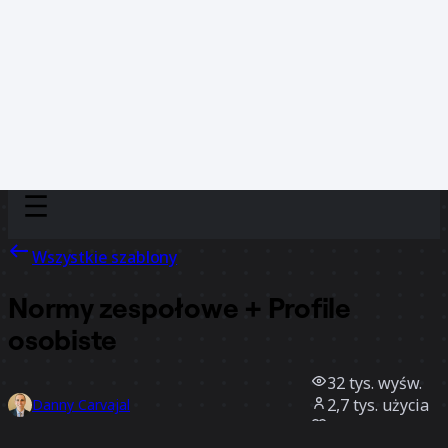
Discover
Według zespołu
Według rozmiaru
Wszystkie szablony
Normy zespołowe + Profile
osobiste
32 tys.
wyśw.
2,7 tys.
użycia
Danny Carvajal
313
polubienia