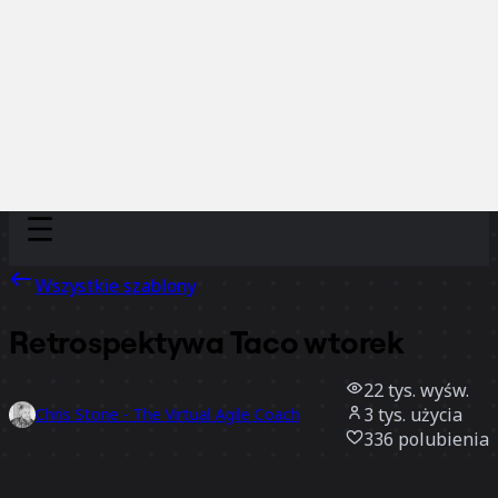
Discover
Według zespołu
Według rozmiaru
Wszystkie szablony
Retrospektywa Taco wtorek
22 tys.
wyśw.
3 tys.
użycia
Chris Stone - The Virtual Agile Coach
336
polubienia
Użyj szablonu