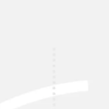
Miroverse
Szablony
Dla Ciebie
Oparte na AI
Według zastosowania