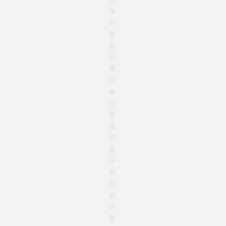
Ideacja i burze mózgów