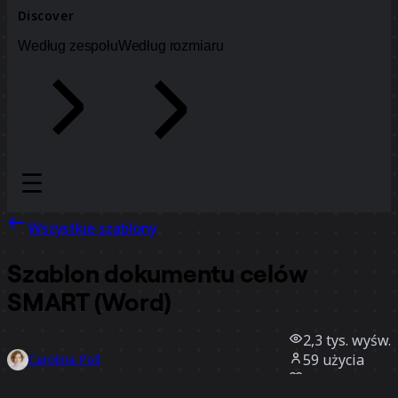
Discover
Według zespołu
Według rozmiaru
Wszystkie szablony
Szablon dokumentu celów
SMART (Word)
2,3 tys.
wyśw.
59
użycia
Carolina Poll
1
polubienia