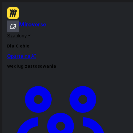
Miroverse
Szablony
Dla Ciebie
Oparte na AI
Według zastosowania