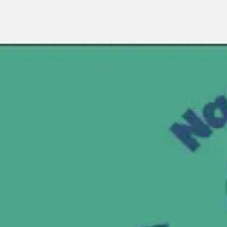
Miroverse
Szablony
Dla Ciebie
Oparte na AI
Według zastosowania