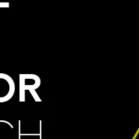
Ideacja i burze mózgów