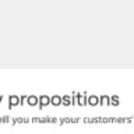
Miroverse
Szablony
Dla Ciebie
Oparte na AI
Według zastosowania