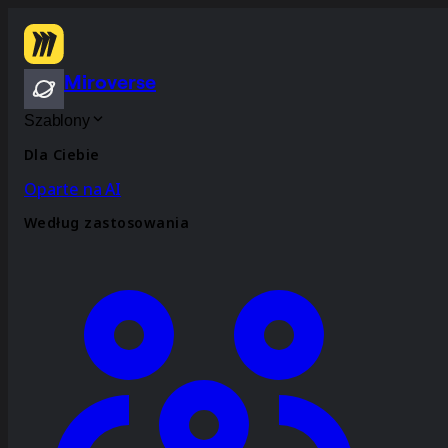
Miroverse
Szablony
Dla Ciebie
Oparte na AI
Według zastosowania