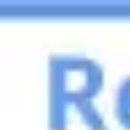
Miroverse
Szablony
Dla Ciebie
Oparte na AI
Według zastosowania