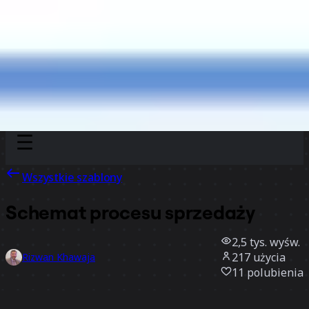
Discover
Według zespołu
Według rozmiaru
Wszystkie szablony
Schemat procesu sprzedaży
2,5 tys.
wyśw.
217
użycia
Rizwan Khawaja
11
polubienia
Użyj szablonu