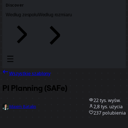
Discover
Według zespołu
Według rozmiaru
Wszystkie szablony
PI Planning (SAFe)
22 tys.
wyśw.
2,8 tys.
użycia
Maxim Batalin
237
polubienia
Użyj szablonu