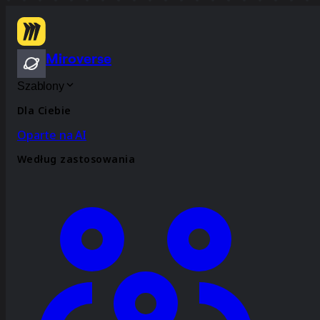
Miroverse
Szablony
Dla Ciebie
Oparte na AI
Według zastosowania