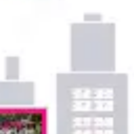
Ideacja i burze mózgów