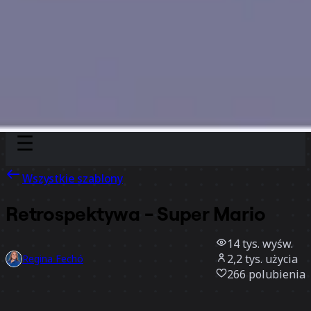
Discover
Według zespołu
Według rozmiaru
Wszystkie szablony
Retrospektywa - Super Mario
14 tys.
wyśw.
2,2 tys.
użycia
Regina Fechó
266
polubienia
Użyj szablonu