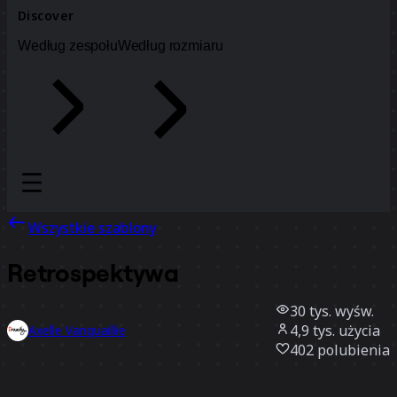
Discover
Według zespołu
Według rozmiaru
Wszystkie szablony
Retrospektywa
30 tys.
wyśw.
4,9 tys.
użycia
Axelle Vanquaillie
402
polubienia
Użyj szablonu