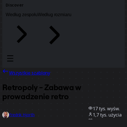
Discover
Według zespołu
Według rozmiaru
Wszystkie szablony
Retropoly - Zabawa w
prowadzenie retro
17 tys.
wyśw.
1,7 tys.
użycia
Fredrik Hjorth
301
polubienia