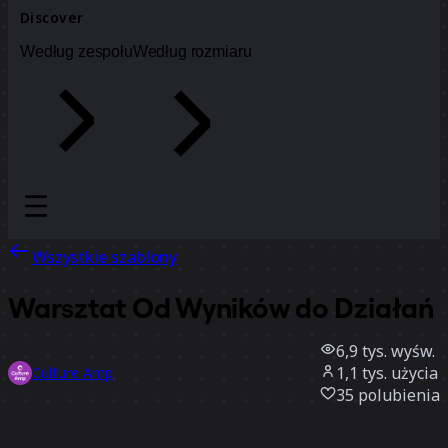
Discover
Według zespołu
Według rozmiaru
Wszystkie szablony
Warsztat Od Wyników do Działań
6,9 tys.
wyśw.
1,1 tys.
użycia
Culture Amp
35
polubienia
Użyj szablonu